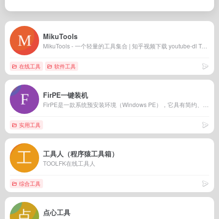
MikuTools
MikuTools - 一个轻量的工具集合 | 知乎视频下载 youtube-dl Twitter 视频下载 Telegram 贴纸下载 TED 视频下载 SS/R/V2ray 配置解析 SpankBang 视频下载SoundCloud 歌曲下载 Pornhub 风格Logoniconico 视频下载追新番Instagram 视频图片下载身份证制作Facebook 视频下载AV 信息查询磁力搜索Bilibili 视频下载Bilibili 轻视频下载追老番5sing 歌曲下载网易云视频下载网易云歌曲下载网易云刷等级 其他工具淘宝优惠券精选这是什么动漫微博信息反查天气查询收款码合并屏幕缺陷测试淘口令解析帮你百度电脑录屏工具时钟屏保二维码生成/解析番茄时钟Oricon 排行榜新闻聚合号码归属地查询LINE 贴纸下载人生小格快递查询日本传统色HTML转PDF显卡天梯图网页源码查看短链接还原CPU 天梯图颜色处理我们都是孙笑川身份证解析中国传统色坂道系成员博客备案查询银行卡类型查询新番时间表哔哩哔哩BV转AV 数据换算温度单位转换亲戚关系计算器财务数字大小写转换进制转换实时汇率转换重量单位转换体积单位转换时间单位转换存储数据单位转换速度单位转换压力单位转换功率单位转换长度单位转换力单位转换密度单位转换面积单位转换 图片相关YouTube 风格Logo身份证加水印视频转 GIF图片隐藏文字以图搜图图片裁剪图片提取文字微博生成器图片加包浆图片加滤镜图片编辑GIF 图片分解人脸相似度对比图片 EXIF 查看抖音风格文字生成bilibili 封面获取图片无损放大ACG 表情包制作 文字处理零宽空格加密一个顶俩英文艺术字体文字转语音在线翻译中英文加空格艺术字符生成盲人摸象加密富文本编辑器文本去重随机数生成汉字转拼音造新词摩斯电码加密Markdown 编辑器日语转换简体繁体互转 编程开发XML转JSONWhois 信息查询URL 格式化UserAgent 解析时间戳转换Star 历史查询SQL 格式化Linux 命令查询JSON 转 GolangJSON 编辑器JS 压缩IP 地址查询HTML转MarkDown文本编码解码CURL 转编程语言CSS 压缩文本哈希加密模拟执行 Cron 表达式CIDR 计算前端 CDN 查询CSS 兼容性处理正则大全 过气工具乳摇图片制作头像加口罩令和举牌生成Cyberpunk 2077 图片制作头像加圣诞帽黑白头像制作
在线工具
软件工具
FirPE一键装机
FirPE是一款系统预安装环境（Windows PE），它具有简约、易操作等特点，使用十分人性化。同时整合各种装机必备工具，有效提高系统安装效率。
实用工具
工具人（程序猿工具箱）
TOOLFK在线工具人
综合工具
点心工具