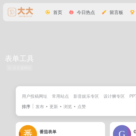
首页
今日热点
留言板
表单工具
共 6 篇网址
用户投稿网址
常用站点
影音娱乐专区
设计狮专区
PP
排序
发布
更新
浏览
点赞
番茄表单