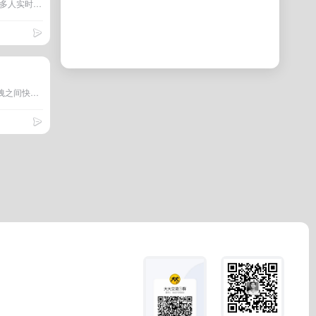
专业强大的作图工具，支持多人实时在线协作，可用于原型图、UML、BPMN、网络拓扑图等多种图形绘制
AntV 在线图表制作工具 拖拽之间快速搞定图表制作