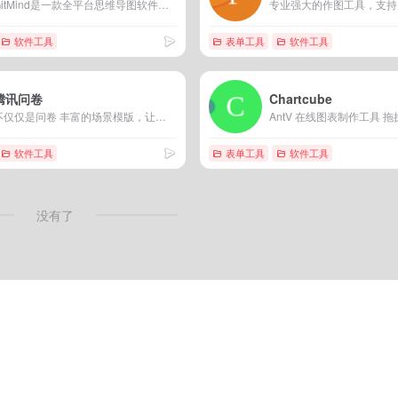
GitMind是一款全平台思维导图软件，集头脑风暴、思想共创、规划、构建、管理、决策、沉淀等功能于一体，安放闪念、激发心流。
软件工具
表单工具
软件工具
腾讯问卷
Chartcube
不仅仅是问卷 丰富的场景模版，让您设计调研随心所欲
软件工具
表单工具
软件工具
没有了