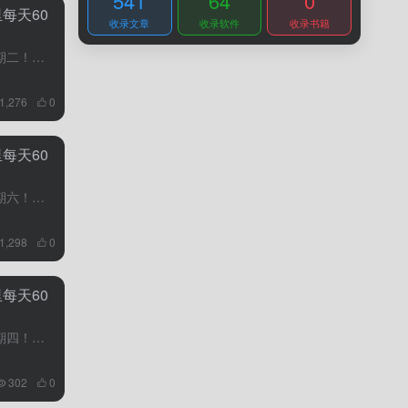
541
64
0
每天60
收录文章
收录软件
收录书籍
10月31日，农历九月十七，星期二！在这里，每天60秒读懂世界！1、网信部门：依法查处夸克网易CC破坏网络生态违法案件。夸克搜索回应被罚50万：高度重视、诚恳接受、坚决执行；2、30日，菲律宾39号护...
1,276
0
每天60
10月28日，农历九月十四，星期六！在这里，每天60秒读懂世界！1、央行：有序推进人民币国际化，加快金融市场向制度型开放转变，支持更多央行和货币当局将人民币纳入储备；2、国家安全部：有境外组织人员正通...
1,298
0
每天60
10月26日，农历九月十二，星期四！在这里，每天60秒读懂世界！1、神十七瞄准10月26日11时14分发射，汤洪波、唐胜杰、江新林执飞。神十六乘组10月31日回家，神十七航天员计划明年4月返回；2、民...
302
0