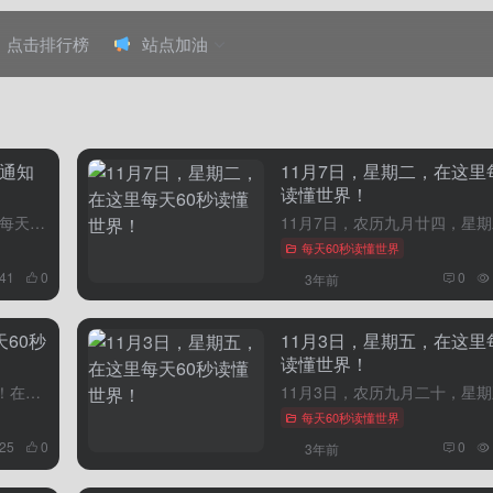
点击排行榜
站点加油
更通知
11月7日，星期二，在这里
读懂世界！
各位知友十分抱歉了，从今天开始每天60秒读懂世界知乎号正式停更，找不到坚持下去的原因了，大家如果想看最新内容的，可以移步去公众号，再次感谢大家多年的支持！
每天60秒读懂世界
541
0
0
3年前
60秒
11月3日，星期五，在这里
读懂世界！
11月5日，农历九月廿二，星期日！在这里，每天60秒读懂世界！1、中央气象台：发布暴雪橙色预警，东北等局地有特大暴雪，局地积雪可达25厘米以上；2、国产首艘大型邮轮4日正式交付，2125间客房，最多载...
每天60秒读懂世界
425
0
0
3年前