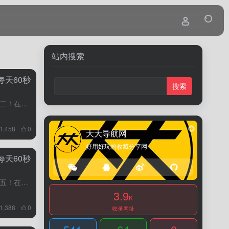
站内搜索
每天60秒
11月7日，农历九月廿四，星期二！在这里，每天60秒读懂世界！1、第九批国家药品集采拟中选结果出炉：41种药品采购成功，平均降价58%，预计每年可节约药费182亿元；第九批国家组织药品集采本着“应采尽...
1,458
0
大大导航网
好用好玩的收藏分享网
每天60秒
11月3日，农历九月二十，星期五！在这里，每天60秒读懂世界！1、2日，双曲线二号火箭完成一子级回收试验，专家：拿到可复用"入门券"，未来可用于亚轨道旅游；2、中国工信部：到2025年...
3.9
K
1,388
0
收录网址