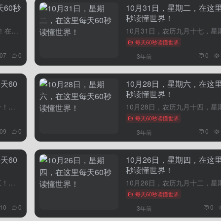
60秒
10月31日，星期二，在这里
秒读懂世界！
11月2日，农历九月十九，星期四！在这里，每天60秒读懂世界！1、中国海警局：11月1日，日本多船非法进入我钓鱼岛领海，我方依法采取管控措施；2、金融监管总局：商业银行的杠杆率不得低于4%。专家：强化...
每天60秒读懂世界
407
0
0
3年前
天60
10月28日，星期六，在这里
秒读懂世界！
10月30日，农历九月十六，星期一！在这里，每天60秒读懂世界！1、官方明确：保障性住房要实施严格封闭管理，不得上市交易。目前多地已出台政策封闭运行；2、北京：30日至11月2日，启动空气重污染橙色预...
每天60秒读懂世界
309
0
0
3年前
天60
10月26日，星期四，在这里
秒读懂世界！
10月27日，农历九月十三，星期五！在这里，每天60秒读懂世界！1、神舟十七号发射成功：3名航天员顺利进驻中国空间站；2、商务部：全面取消制造业领域外资准入限制措施；3、国防部回应6军舰现身中东：系护...
每天60秒读懂世界
10
0
0
3年前