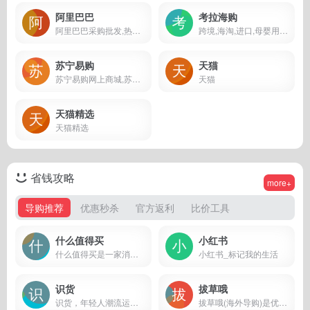
阿里巴巴
考拉海购
阿里巴巴采购批发,热销市场,网销宝
跨境,海淘,进口,母婴用品,美妆个护,美食保健,美妆个护,海淘,商城
苏宁易购
天猫
苏宁易购网上商城,苏宁电器,Suning,手机,电脑,冰箱,洗衣机,相机,数码,家居用品,鞋帽,化妆品,母婴用品,图书,食品,正品行货
天猫
天猫精选
天猫精选
省钱攻略
more+
导购推荐
优惠秒杀
官方返利
比价工具
什么值得买
小红书
什么值得买是一家消费门户网站，实时推送优质的网购优惠信息，真实的原创购物攻略，力求成为消费者心目中的“品质消费第一站”，内容涉及3C家电、家居生活、时尚运动、海淘、旅游、汽车、信用卡等多个领域，网购就上什么值得买，让您的消费更值！
小红书_标记我的生活
识货
拔草哦
识货，年轻人潮流运动消费的购物决策平台
拔草哦(海外导购)是优质产品折扣推荐网站，推荐最值得买的好货，帮助大家买到称心的好东西