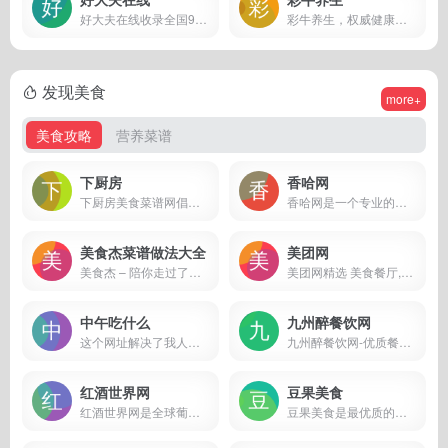
好大夫在线收录全国9000多家医院，82万医生，医生出停诊信息随时在线查询。
彩牛养生，权威健康科普内容平台，分享专业健康养生知识
发现美食
more+
美食攻略
营养菜谱
下厨房
香哈网
下厨房美食菜谱网倡导在家烹饪、健康的生活方式，提供有版权的实用菜谱做法与饮食知识，提供厨师和美食爱好者一个记录、分享的平台。
香哈网是一个专业的美食网站。
美食杰菜谱做法大全
美团网
美食杰 – 陪你走过了十一年的美食菜谱网站，收天下美食菜谱
美团网精选 美食餐厅,酒店预订,电影票,旅游景点,外卖订餐,团购信息
中午吃什么
九州醉餐饮网
这个网址解决了我人生的一大困扰啊!!!你还在纠结中午吃什么吗?你还在为中午去哪里吃而烦恼吗?来这里,问题立马解决!!!抖音随机吃什么同款!
九州醉餐饮网-优质餐饮信息及美食佳肴分享平台,这里有不计其数的美食菜谱，各种特色小吃、绝味佳肴分享，还有众多的餐饮品牌、实用的餐饮知识，找餐饮信息就上九州醉餐饮网！
红酒世界网
豆果美食
红酒世界网是全球葡萄酒搜索平台,以文化主题方式提供全球原产地富有特色的葡萄酒产品。为爱好者提供从内容到原瓶产品的一站式服务，引领葡萄酒时尚生活。
豆果美食是最优质的美食菜谱社区,提供各种菜谱大全,食谱大全,家常菜做法大全,丰富的菜谱大全可以让您轻松地学会怎么做美食,展现自己的高超厨艺,开启美好生活！