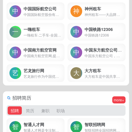
中国国际航空公司
神州租车
中国国际航空股份有限公司官网，提供国际国内飞机票查询预订、航班动态查询、行李查询 、网上值机等服务。
神州租车——大品牌，放心租
一嗨租车
中国铁路12306
一嗨租车·二手车-全国直营大品牌 旅游自驾 商务出行
中国铁路12306
中国南方航空官网
中国东方航空公司官网
中国南方航空官网,提供国内国际机票预订,飞机票查询,航班查询,特价打折机票预订,明珠会员服务等
中国东方航空公司，机票预订，飞机票查询，机票价格查询，打折特价机票
艺龙旅行网
大方租车
艺龙旅行作为中国优质的在线旅行服务提供商之一，提供专业的酒店住宿预订、机票、火车票等全方位的旅行产品预订服务
大方租车是中国共享租车连锁品牌
招聘简历
more+
招聘
简历
兼职
职场
智通人才网
智联招聘网
智通人才网是专注制造业人才领域的招聘网站,深耕广东制造业招聘25年,免费提供海量高薪技工招聘、工程师招聘信息,依托珠三角先进制造业名城的区位优势,在制造业求职招聘中长期占据领先地位,是值得信赖的找工作网站.
智联招聘全国招聘网是全国权威的求职找工作平台,为您提供真实准确的全国求职招聘信息,每天几百万的高薪职位招聘信息供您选择,找工作上智联招聘