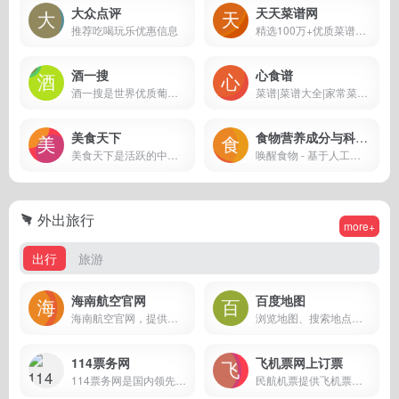
大众点评
天天菜谱网
推荐吃喝玩乐优惠信息
精选100万+优质菜谱，含详细做法步骤图、窍门小贴士，简单易做好吃。
酒一搜
心食谱
酒一搜是世界优质葡萄酒的探索者，专注于发现世界优质葡萄酒产品，葡萄酒品牌和葡萄酒商，为你提供优质葡萄酒信息和最专业的葡萄酒知识，是网上选酒、买酒、查价、学酒与互动交流的全新一站式世界葡萄酒交流平台。
菜谱|菜谱大全|家常菜谱 - 心食谱
美食天下
食物营养成分与科学食疗方案
美食天下是活跃的中文美食网站与厨艺交流社区，拥有海量的优质原创美食菜谱，聚集超千万美食家
唤醒食物 - 基于人工智能与数据可视化技术为您提供全面直观的食物营养成分与科学食疗方案。
外出旅行
more+
出行
旅游
海南航空官网
百度地图
海南航空官网，提供国内国际机票预订，航班查询，特价机票打折机票预订，机加酒预定，金鹏会员服务等
浏览地图、搜索地点、查询公交驾车线路、查看实时路况，您的出行指南、生活助手。
114票务网
飞机票网上订票
114票务网是国内领先12306火车票网上订票平台
民航机票提供飞机票网上订票、飞机票查询预订、特价机票预订、机票网上订票、飞机票订票、航班查询