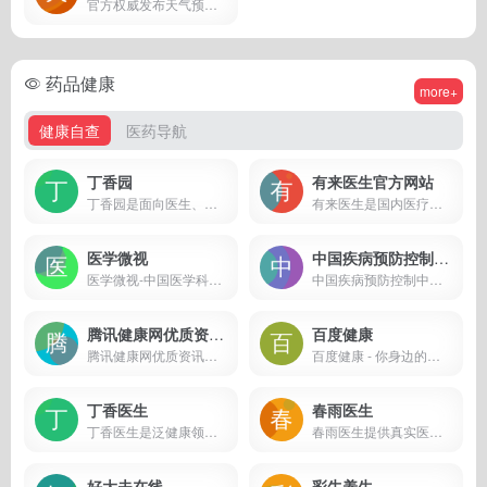
官方权威发布天气预报,逐三小时天气预报,提供天气预报查询一周,天气预报15天查询,天气预报40天查询,空气质量,生活指数,旅游出行,交通天气等查询服务
药品健康
more+
健康自查
医药导航
丁香园
有来医生官方网站
丁香园是面向医生、医疗机构、医药从业者以及生命科学领域人士的专业性社会化网络，提供医学、医疗、药学、生命科学等相关领域的交流平台、专业知识、最新科研进展以及技术服务。
有来医生是国内医疗领域一家知识共享经济平台,专注服务于三甲医院知名专家,生产权威医疗IP。
医学微视
中国疾病预防控制中心官网
医学微视-中国医学科普微视频百科全书
中国疾病预防控制中心官网
腾讯健康网优质资讯推荐
百度健康
腾讯健康网优质资讯推荐
百度健康 - 你身边的健康管家
丁香医生
春雨医生
丁香医生是泛健康领域的专业健康生活方式平台，致力于联合专业力量为大众提供专业的健康生活方式建议和解决方案，一站式解决大众的健康需求。
春雨医生提供真实医生的在线医疗健康咨询服务。
好大夫在线
彩牛养生