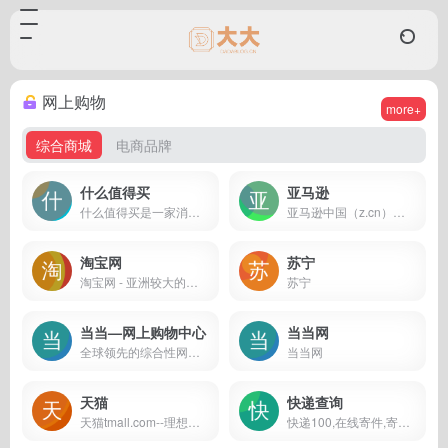
网上购物
more+
综合商城
电商品牌
什么值得买
亚马逊
什么值得买是一家消费门户网站，实时推送优质的网购优惠信息，真实的原创购物攻略，力求成为消费者心目中的“品质消费第一站”，内容涉及3C家电、家居生活、时尚运动、海淘、旅游、汽车、信用卡等多个领域，网购就上什么值得买，让您的消费更值！
亚马逊中国（z.cn）坚持“以客户为中心”的理念，秉承“天天低价，正品行货”信念，销售图书、电脑、数码家电、母婴百货、服饰箱包等上千万种产品。亚马逊中国提供专业服务：正品行货天天低价，机打发票全国联保。货到付款，30天内可退换货。亚马逊为中国消费者提供便利、快捷的网购体验。
淘宝网
苏宁
淘宝网 - 亚洲较大的网上交易平台，提供各类服饰、美容、家居、数码、话费/点卡充值… 数亿优质商品，同时提供担保交易(先收货后付款)等安全交易保障服务，并由商家提供退货承诺、破损补寄等消费者保障服务，让你安心享受网上购物乐趣！
苏宁
当当—网上购物中心
当当网
全球领先的综合性网上购物中心。
当当网
天猫
快递查询
天猫tmall.com--理想生活上天猫
快递100,在线寄件,寄快递,快递查询,快递单号查询,快递API,寄件API,快递查询API,快递接口,商家寄件,快递打印,快递面单