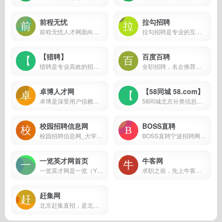
前程无忧
拉勾招聘
前程无忧人才网面向全国,提供2022准确的招聘网站信息,为企业和求职者提供人才招聘、求职、找工作、培训等在内的全方位的人力资源服务,更多求职找工作信息尽在前程无忧!
拉勾招聘是专业的互联网求职招聘网站。致力于提供真实可靠的互联网岗位求职招聘找工作信息，拥有海量的互联网人才储备，互联网行业找工作就上拉勾招聘，值得信赖的求职招聘网站。
【猎聘】
百度百聘
猎聘是专业高效的招聘求职平台，为求职者提供海量高薪职位，在线沟通，快速反馈！为企业招聘方提供免费招人服务，优质人才，精准推荐，招人找工作就用猎聘聊！
全职招聘，名企推荐，靠谱兼职，招聘会，校园招聘，职场资讯，宣讲会，百度百聘招聘网免费聚合全网最新最全的招聘信息。百度百聘是百度公司旗下专业的招聘搜索引擎，全网好工作，就上百度百聘
卓博人才网
【58同城 58.com】
卓博是深受用户信赖的全国性人才招聘平台，致力于为企业招聘和个人求职提供高效沟通和双向选择的专业招聘平台。为个人求职找工作提供海量招聘信息，为企业招聘人才提供专业招聘服务。
58同城北京分类信息网，为你提供房产、招聘、黄页、团购、交友、二手、宠物、车辆、周边游等海量分类信息，充分满足您免费查看/发布信息的需求。北京58同城，专业的分类信息网。
校园招聘信息网
BOSS直聘
校园招聘信息网_大学应届生求职专场等网站导航;为在校大学生提供知名企业在全国各个大学的校园招聘信息,宣讲会,讲座等职位信息,解决应届生求职问题。
BOSS直聘宁波招聘网站，为求职者提供海量2022年宁波人才招聘信息。BOSS直聘宁波招聘网让求职者与Boss直接开聊、加快面试、即时反馈，找工作就来BOSS直聘和Boss开聊吧！
一览英才网首页
牛客网
一览英才网是一览（YL1001.com）职业社区旗下招聘平台，是基于行业垂直细分和区域横向细分的较大型网络招聘平台，国内各行业各地区求职招聘网站！
求职之前，先上牛客，就业找工作一站解决。互联网IT技术/产品/运营/硬件/汽车机械制造/金融/财务管理/审计/银行/市场营销/地产/快消/管培生等等专业技能学习/备考/求职神器，在线进行企业校招实习笔试面试真题模拟考试练习,全面提升求职竞争力，找到好工作，拿到好offer。
赶集网
北京赶集直招，是北京更专业的招聘求职网站！海量职位、百强名企！互联网、银行、物流快递、电商、名企连锁等多种行业全覆盖，专业求职、找工作、高薪跳槽就上赶集直招 ganji.com！