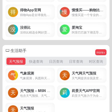
得物App官网
慢慢买——购物比价网
得物App是全球领先的集正品潮流装备、潮流商品鉴别、潮流生活社区于一体的新一代潮流网购社区
慢慢买是一个专业的购物导购、比价网站，汇集了所有主流网上商城的报价、活动促销、历史价格走势等信息。慢慢买倡导理性消费，以让用户买到高性比价商品为宗旨的比价网
没得比
爱淘宝
没得比精选全网好货推荐
阿里巴巴旗下潮流导购网站
生活助手
more+
天气预报
快递查询
日历查询
日常查询
时区查询
气象观测
天气网天气预报
气象观测，风图和天气预报
天气网提供全国及世界各大城市天气预报查询以及历史天气查询,实时天气查询,准确提供一周天气预报查询及未来天气预报
天气预报 – MSN 中国
莉景天气APP官网
包含天气预报、天气地图、天气三维地图、天气月度预报、台风、天气预警、气温雨量统计、交通状况、空气质量等查询
莉景天气致力于为全球摄影爱好者提供朝霞、晚霞、云海、彩虹、月相、观星、日出、日落、月初、月落等预测服务，让世界预见美。
天气预报