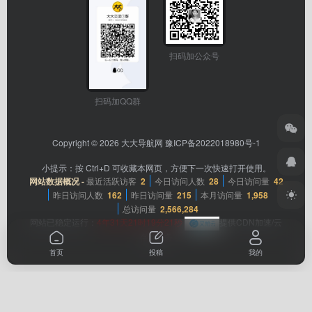
扫码加公众号
扫码加QQ群
Copyright © 2026
大大导航网
豫ICP备2022018980号-1
小提示：按 Ctrl+D 可收藏本网页，方便下一次快速打开使用。
网站数据概况 -
最近活跃访客
2
今日访问人数
28
今日访问量
42
昨日访问人数
162
昨日访问量
215
本月访问量
1,958
总访问量
2,566,284
网站已稳定运行：
4年31天21时19分21秒
提供CDN加速/云
存储服务
首页
投稿
我的