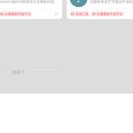
iconfont-国内功能很强大且图标内容很丰富的矢量图标库，提供矢量图标下载、在线存储、格式转换等功能。阿里巴巴体验团队倾力打造，设计和前端开发的便捷工具
矢量图标开放平台
实用工具
矢量图标开放平台
没有了