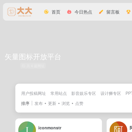
首页
今日热点
留言板
矢量图标开放平台
共 4 篇网址
用户投稿网址
常用站点
影音娱乐专区
设计狮专区
PP
排序
发布
更新
浏览
点赞
iconmonstr