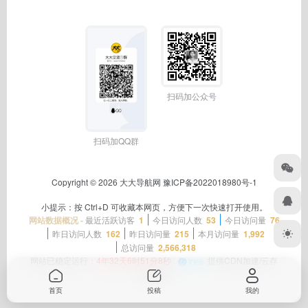
扫码加公众号
扫码加QQ群
Copyright © 2026
大大导航网
豫ICP备2022018980号-1
小提示：按 Ctrl+D 可收藏本网页，方便下一次快速打开使用。
网站数据概况 -
最近活跃访客
1
今日访问人数
53
今日访问量
76
昨日访问人数
162
昨日访问量
215
本月访问量
1,992
总访问量
2,566,318
网站已稳定运行：
4年32天6时51分8秒
提供CDN加速/云存
储服务
首页
投稿
我的