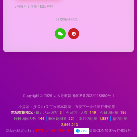
没有账号？
注册
/
找回密码
社交帐号登录
Copyright © 2026
大大导航网
豫ICP备2022018980号-1
小提示：按 Ctrl+D 可收藏本网页，方便下一次快速打开使用。
网站数据概况 -
最近活跃访客
3
今日访问人数
149
今日访问量
186
昨日访问人数
144
昨日访问量
221
本月访问量
1,887
总访问量
2,566,213
网站已稳定运行：
4年31天15时40分19秒
提供CDN加速/云存储服务